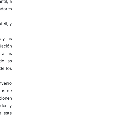
til, a
adores
feil, y
s y las
Nación
ra las
de las
de los
nvenio
mos de
cionen
rden y
e este