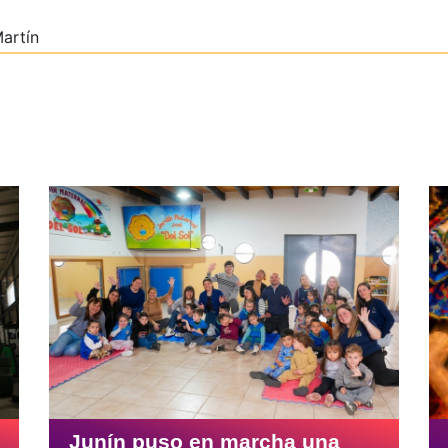
artín
Junín puso en marcha una