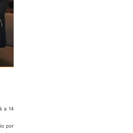
á a 14
io por