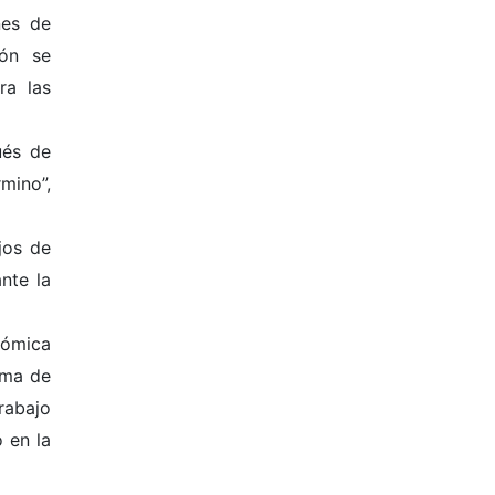
nes de
ión se
ra las
ués de
mino”,
jos de
nte la
nómica
ima de
rabajo
o en la