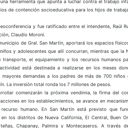
na herramienta que apunta a luchar contra el trabajo infan
ios de contención socioeducativa para los hijos de trabaj
oconferencia y fue ratificado entre el intendente, Raúl Ru
ción, Claudio Moroni.
unicipio de Gral. San Martín, aportará los espacios físico
niños y adolescentes que allí concurran, mientras que la 
 transporte, el equipamiento y los recursos humanos pa
 actividad está destinada a realizarse en los meses don
en mayores demandas a los padres de más de 700 niños 
n. La inversión total ronda los 7 millones de pesos.
arrollar comenzarán la próxima vendimia, la firma del co
efacciones en los establecimientos, se avance en mecanis
l recurso humano. En San Martín está previsto que fun
n los distritos de Nueva California, El Central, Buen O
teñas, Chapanay, Palmira y Montecaseros. A través d