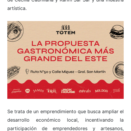
emprendedores del rubro gastronómico y
chocolatero, ofreciendo una oportunidad para
mostrar sus productos y conectarse con vecinos y
visitantes. La presencia de chocolateros de toda la
provincia resalta la
riqueza y diversidad del sector,
promoviendo la innovación y la creatividad.
Chocolate entre Viñas es una experiencia sensorial
que invita a los visitantes a disfrutar de una amplia
gama de actividades, desde maridajes exquisitos
elaborados con chocolate, hasta degustaciones y
Masterclass de gastronomía con chefs
especializados, además de sorteos, el show en vivo
de Cecilia Cabrillana y Karim Sar Sar y una muestra
artística.