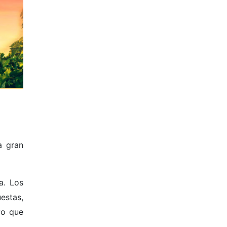
a gran
a. Los
estas,
vo que