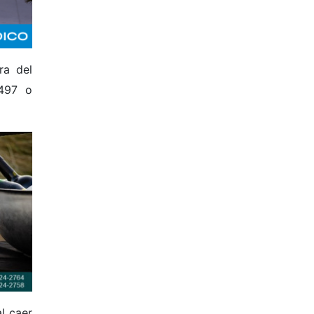
ra del
2497 o
l caer