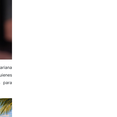
ariana
uienes
s para