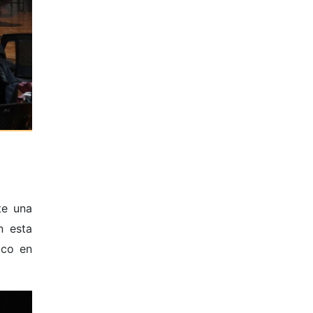
te una
n esta
ico en