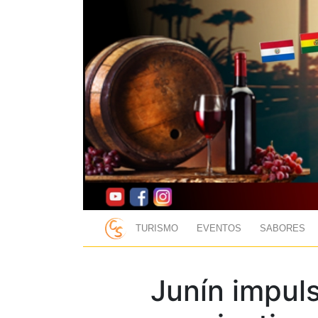
TURISMO
EVENTOS
SABORES
Junín impul