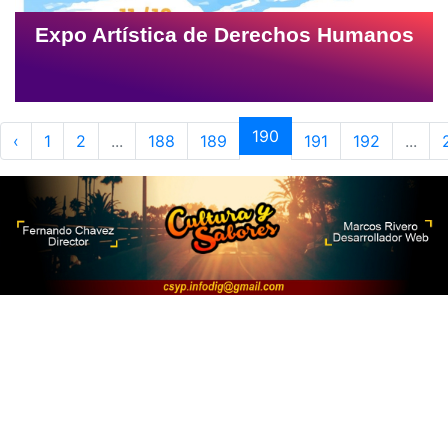
Expo Artística de Derechos Humanos
190
‹
1
2
...
188
189
191
192
...