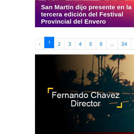
San Martín dijo presente en la
tercera edición del Festival
Provincial del Envero
1
‹
2
3
4
5
6
...
34