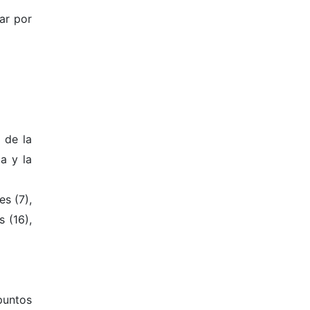
ar por
 de la
a y la
es (7),
s (16),
puntos