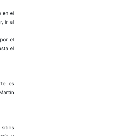
o en el
, ir al
por el
sta el
rte es
Martín
sitios