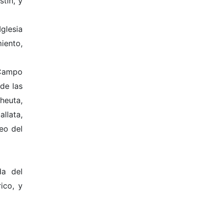
tín, y
glesia
iento,
 Campo
 de las
heuta,
llata,
eo del
da del
ico, y